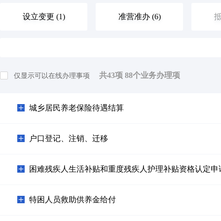
设立变更 (1)
准营准办 (6)
抵
优待抚恤 (0)
规划建设 (1)
住
共
43
项
88
个业务办理项
仅显示可以在线办理事项
旅游观光 (0)
出境入境 (0)
消
城乡居民养老保险待遇结算
环保绿化 (0)
文化体育 (0)
公
户口登记、注销、迁移
其他（含个体工商户，人类生命周期排序）等 (5)
困难残疾人生活补贴和重度残疾人护理补贴资格认定申
特困人员救助供养金给付