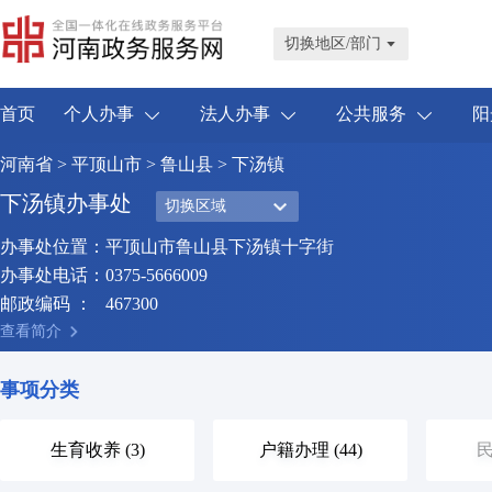
切换地区/部门
首页
个人办事
法人办事
公共服务
阳
河南省
>
平顶山市
>
鲁山县
> 下汤镇
下汤镇办事处
切换区域
办事处位置：
平顶山市鲁山县下汤镇十字街
办事处电话：
0375-5666009
邮政编码 ：
467300
查看简介
事项分类
生育收养 (3)
户籍办理 (44)
民