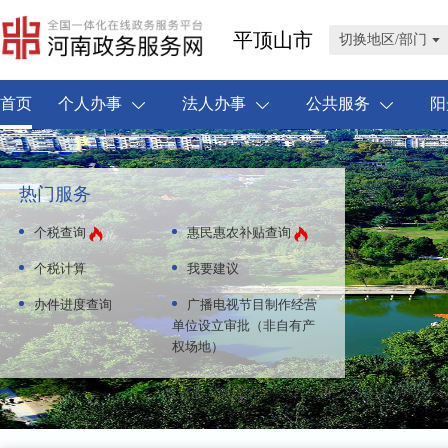
平顶山市
切换地区/部门
首页
个人办事
法人办事
公共服务
阳
热门服务
个税查询
惠民惠农补贴查询
个税计算
我要建议
办件进度查询
广播电视节目制作经营
单位设立审批（非自有产
权场地）