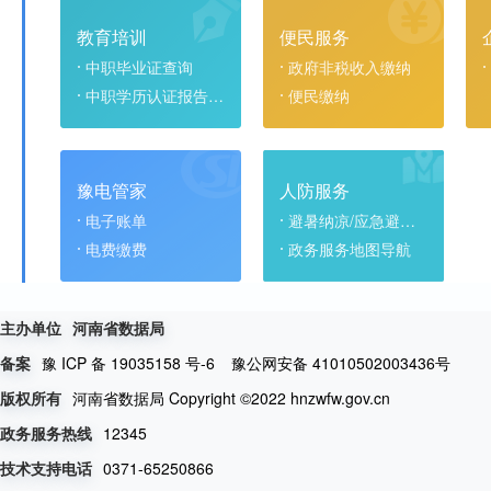
教育培训
便民服务
中职毕业证查询
政府非税收入缴纳
中职学历认证报告查询
便民缴纳
豫电管家
人防服务
电子账单
避暑纳凉/应急避难场所
电费缴费
政务服务地图导航
主办单位
河南省数据局
豫 ICP 备 19035158 号-6
豫公网安备 41010502003436号
备案
河南省数据局 Copyright ©2022 hnzwfw.gov.cn
版权所有
12345
政务服务热线
0371-65250866
技术支持电话