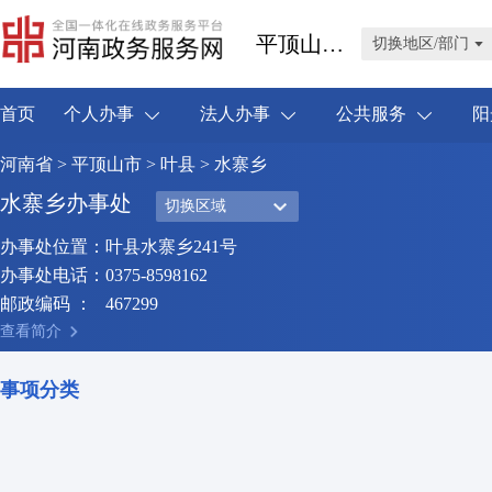
平顶山市叶县
切换地区/部门
首页
个人办事
法人办事
公共服务
阳
河南省
>
平顶山市
>
叶县
> 水寨乡
水寨乡办事处
切换区域
办事处位置：
叶县水寨乡241号
办事处电话：
0375-8598162
邮政编码 ：
467299
查看简介
事项分类