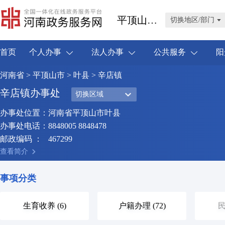
平顶山市叶县
切换地区/部门
首页
个人办事
法人办事
公共服务
阳
河南省
>
平顶山市
>
叶县
> 辛店镇
辛店镇办事处
切换区域
办事处位置：
河南省平顶山市叶县
办事处电话：
8848005 8848478
邮政编码 ：
467299
查看简介
事项分类
生育收养 (6)
户籍办理 (72)
民