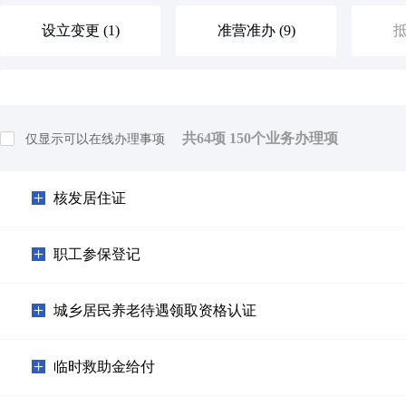
设立变更 (1)
准营准办 (9)
抵
优待抚恤 (0)
规划建设 (1)
住
共
64
项
150
个业务办理项
仅显示可以在线办理事项
旅游观光 (0)
出境入境 (0)
消
核发居住证
环保绿化 (0)
文化体育 (0)
公
职工参保登记
其他（含个体工商户，人类生命周期排序）等 (7)
城乡居民养老待遇领取资格认证
临时救助金给付