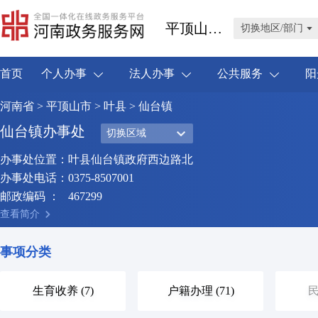
平顶山市叶县
切换地区/部门
首页
个人办事
法人办事
公共服务
阳
河南省
>
平顶山市
>
叶县
> 仙台镇
仙台镇办事处
切换区域
办事处位置：
叶县仙台镇政府西边路北
办事处电话：
0375-8507001
邮政编码 ：
467299
查看简介
事项分类
生育收养 (7)
户籍办理 (71)
民