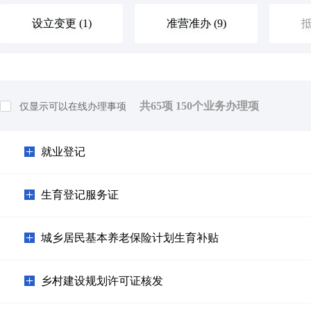
设立变更 (1)
准营准办 (9)
抵
优待抚恤 (0)
规划建设 (1)
住
共
65
项
150
个业务办理项
仅显示可以在线办理事项
旅游观光 (0)
出境入境 (0)
消
就业登记
环保绿化 (0)
文化体育 (0)
公
生育登记服务证
其他（含个体工商户，人类生命周期排序）等 (7)
城乡居民基本养老保险计划生育补贴
乡村建设规划许可证核发