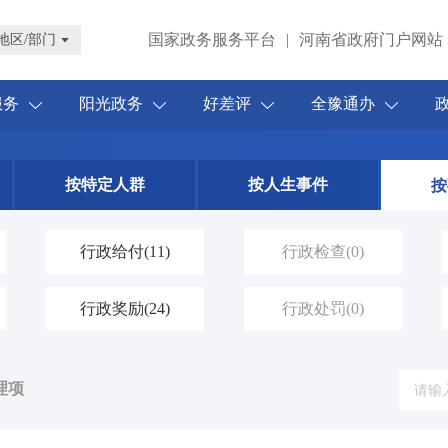
国家政务服务平台
|
河南省政府门户网站
地区/部门
服务
阳光政务
好差评
全豫通办
按特定人群
按人生事件
按
行政给付
(11)
行政检查
(0)
行政奖励
(24)
行政处罚
(0)
理项