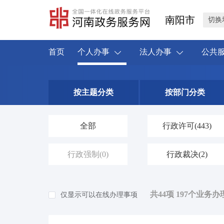
南阳市
切换
首页
个人办事
法人办事
公共
按主题分类
按部门分类
全部
行政许可
(443)
行政强制
(0)
行政裁决
(2)
共44项 197个业务办
仅显示可以在线办理事项