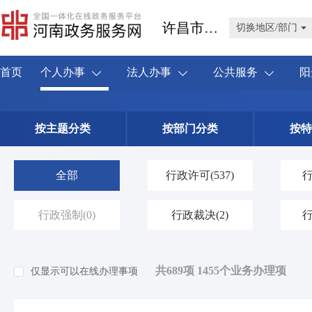
许昌市禹州市
切换地区/部门
首页
个人办事
法人办事
公共服务
阳
按主题分类
按部门分类
按特
全部
行政许可
(537)
行政强制
(0)
行政裁决
(2)
共689项 1455个业务办理项
仅显示可以在线办理事项