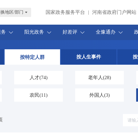
国家政务服务平台
|
河南省政府门户网站
切换地区/部门
服务
阳光政务
好差评
全豫通办
按人生事件
按
按特定人群
人才
(74)
老年人
(28)
农民
(11)
外国人
(3)
项