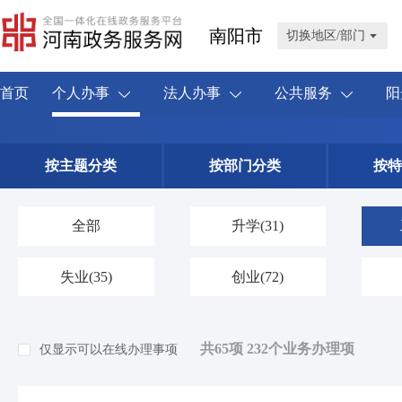
南阳市
切换地区/部门
首页
个人办事
法人办事
公共服务
阳
按主题分类
按部门分类
按特
全部
升学
(31)
失业
(35)
创业
(72)
共65项 232个业务办理项
仅显示可以在线办理事项