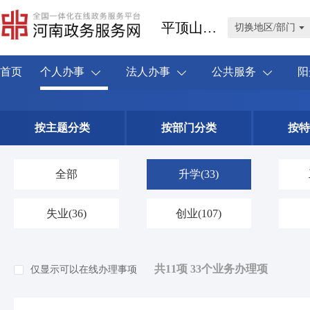
平顶山市叶县
切换地区/部门
首页
个人办事
法人办事
公共服务
阳
按主题分类
按部门分类
按特
全部
升学
(33)
失业
(36)
创业
(107)
共11项 33个业务办理项
仅显示可以在线办理事项