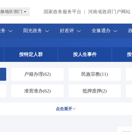
国家政务服务平台
|
河南省政府门户网站
切换地区/部门
服务
阳光政务
好差评
全豫通办
按特定人群
按人生事件
按
户籍办理
(62)
民族宗教
(11)
准营准办
(62)
抵押质押
(2)
规划建设
(54)
住房保障
(41)
点击展开
出境入境
(45)
消费维权
(1)