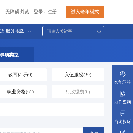
|
无障碍浏览
|
登录
注册
进入老年模式
/
政务服务地图
事项类型
教育科研
(9)
入伍服役
(39)
智能问答
职业资格
(61)
行政缴费
(0)
办件查询
社会保障（社会保险、社会救助）
证件办理
(201)
(161)
咨询投诉
公共安全
(3)
司法公正
(31)