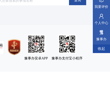
查询
我要评价
医疗卫生
(64)
离职退休
(14)
个人中心
豫事办
收起
豫事办安卓APP
豫事办支付宝小程序