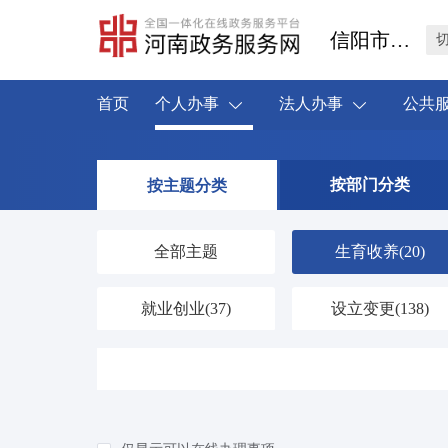
信阳市息县
首页
个人办事
法人办事
公共
按部门分类
按主题分类
全部主题
生育收养
(20)
就业创业
(37)
设立变更
(138)
婚姻登记
(4)
优待抚恤
(42)
交通出行
(59)
旅游观光
(0)