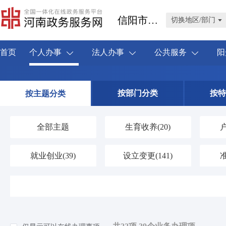
信阳市新县
切换地区/部门
首页
个人办事
法人办事
公共服务
阳
按部门分类
按特
按主题分类
全部主题
生育收养
(20)
就业创业
(39)
设立变更
(141)
婚姻登记
(4)
优待抚恤
(42)
交通出行
(59)
旅游观光
(0)