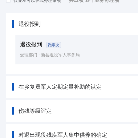
共22项 39个业务办理项
仅显示可以在线办理事项
知识产权
(5)
环保绿化
(24)
退役报到
死亡殡葬
(3)
其他（含个体工商户，人类生命周期排序）等
退役报到
跑零次
受理部门 :
新县退役军人事务局
在乡复员军人定期定量补助的认定
伤残等级评定
对退出现役残疾军人集中供养的确定