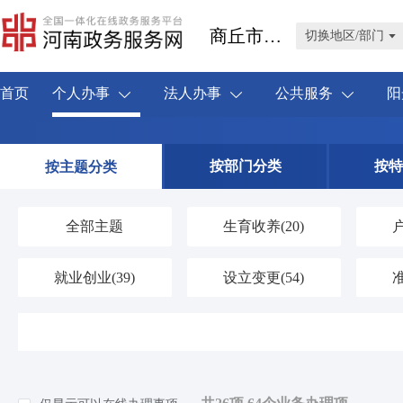
商丘市睢阳区
切换地区/部门
首页
个人办事
法人办事
公共服务
阳
按部门分类
按特
按主题分类
全部主题
生育收养
(20)
就业创业
(39)
设立变更
(54)
婚姻登记
(4)
优待抚恤
(42)
交通出行
(20)
旅游观光
(0)