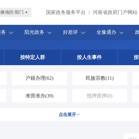
国家政务服务平台
|
河南省政府门户网站
切换地区/部门
服务
阳光政务
好差评
全豫通办
按特定人群
按人生事件
按
户籍办理
(62)
民族宗教
(11)
准营准办
(39)
抵押质押
(0)
规划建设
(13)
住房保障
(5)
点击展开
出境入境
(45)
消费维权
(1)