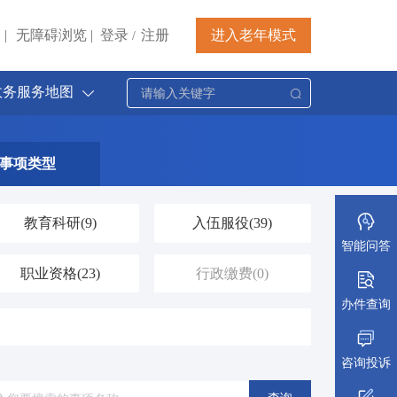
|
无障碍浏览
|
登录
注册
进入老年模式
/
政务服务地图
事项类型
教育科研
(9)
入伍服役
(39)
智能问答
职业资格
(23)
行政缴费
(0)
办件查询
社会保障（社会保险、社会救助）
证件办理
(207)
(95)
咨询投诉
公共安全
(1)
司法公正
(5)