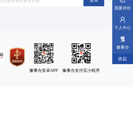
查询
我要评价
医疗卫生
(64)
离职退休
(14)
个人中心
豫事办
收起
豫事办安卓APP
豫事办支付宝小程序