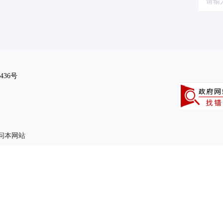
文化体育
(55)
公用事业
(2)
(345)
436号
访问本网站