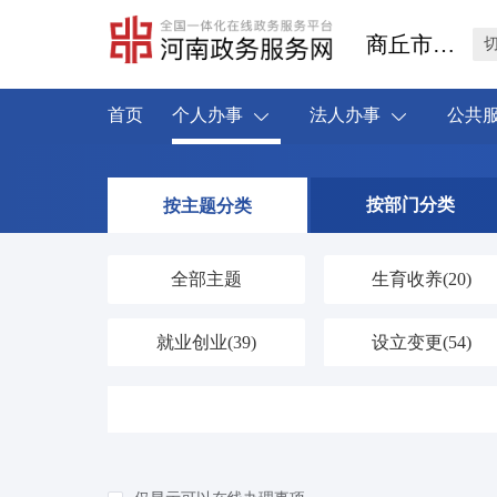
商丘市睢阳区
首页
个人办事
法人办事
公共
按部门分类
按主题分类
全部主题
生育收养
(20)
就业创业
(39)
设立变更
(54)
婚姻登记
(4)
优待抚恤
(42)
交通出行
(20)
旅游观光
(0)