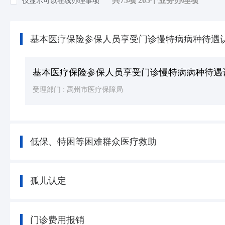
共75项 205个业务办理项
仅显示可以在线办理事项
知识产权
(4)
环保绿化
(32)
基本医疗保险参保人员享受门诊慢特病病种待遇
死亡殡葬
(3)
其他（含个体工商户，人类生命周期排序）等
基本医疗保险参保人员享受门诊慢特病病种待遇
受理部门 :
禹州市医疗保障局
低保、特困等困难群众医疗救助
孤儿认定
门诊费用报销