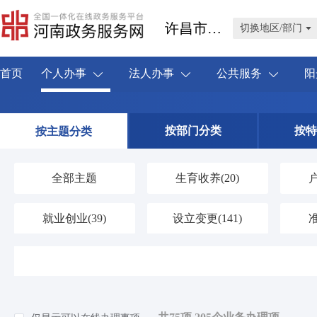
许昌市禹州市
切换地区/部门
首页
个人办事
法人办事
公共服务
阳
按部门分类
按特
按主题分类
全部主题
生育收养
(20)
就业创业
(39)
设立变更
(141)
婚姻登记
(4)
优待抚恤
(42)
交通出行
(59)
旅游观光
(0)