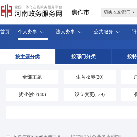
焦作市温县
切换地区/部门
首页
个人办事
法人办事
公共服务
阳
按部门分类
按特
按主题分类
全部主题
生育收养
(20)
就业创业
(40)
设立变更
(139)
婚姻登记
(3)
优待抚恤
(42)
交通出行
(59)
旅游观光
(0)