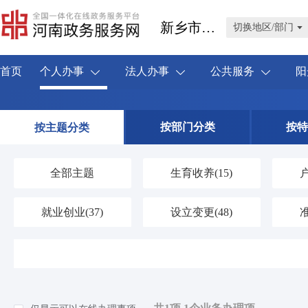
新乡市卫滨区
切换地区/部门
首页
个人办事
法人办事
公共服务
阳
按部门分类
按特
按主题分类
全部主题
生育收养
(15)
就业创业
(37)
设立变更
(48)
婚姻登记
(4)
优待抚恤
(41)
交通出行
(12)
旅游观光
(0)