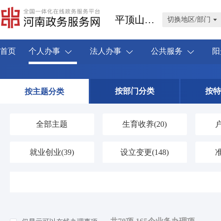
平顶山市叶县
切换地区/部门
首页
个人办事
法人办事
公共服务
阳
按部门分类
按特
按主题分类
全部主题
生育收养
(20)
就业创业
(39)
设立变更
(148)
婚姻登记
(4)
优待抚恤
(42)
交通出行
(58)
旅游观光
(0)