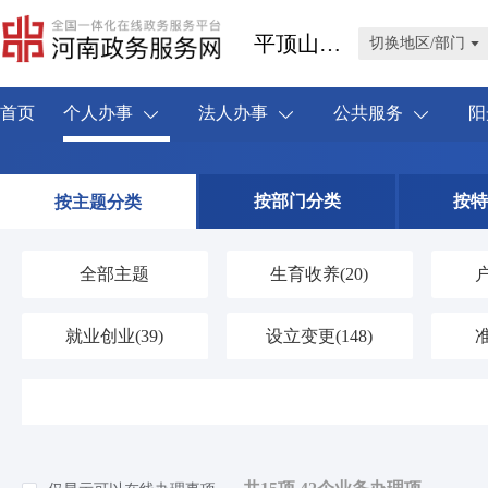
平顶山市叶县
切换地区/部门
首页
个人办事
法人办事
公共服务
阳
按部门分类
按特
按主题分类
全部主题
生育收养
(20)
就业创业
(39)
设立变更
(148)
婚姻登记
(4)
优待抚恤
(42)
交通出行
(58)
旅游观光
(0)