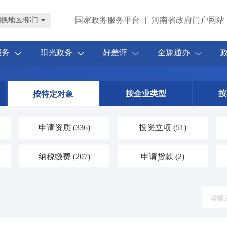
国家政务服务平台
|
河南省政府门户网站
切换地区/部门
服务
阳光政务
好差评
全豫通办
按企业类型
按
按特定对象
申请资质
(336)
投资立项
(51)
纳税缴费
(207)
申请货款
(2)