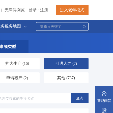
|
无障碍浏览
|
登录
注册
进入老年模式
/
政务服务地图
事项类型
扩大生产
(16)
引进人才
(7)
申请破产
(2)
其他
(737)
查询
智能问答