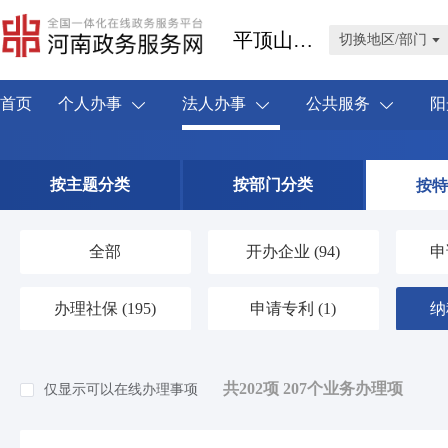
平顶山市叶县
切换地区/部门
首页
个人办事
法人办事
公共服务
阳
按主题分类
按部门分类
按特
全部
开办企业
(94)
申
办理社保
(195)
申请专利
(1)
纳
共202项 207个业务办理项
仅显示可以在线办理事项