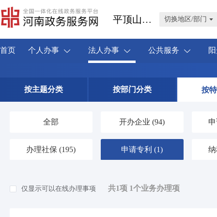
平顶山市叶县
切换地区/部门
首页
个人办事
法人办事
公共服务
阳
按主题分类
按部门分类
按特
全部
开办企业
(94)
申
办理社保
(195)
申请专利
(1)
纳
共1项 1个业务办理项
仅显示可以在线办理事项