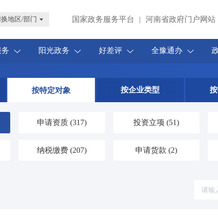
国家政务服务平台
|
河南省政府门户网站
切换地区/部门
服务
阳光政务
好差评
全豫通办
按企业类型
按
按特定对象
申请资质
(317)
投资立项
(51)
纳税缴费
(207)
申请货款
(2)