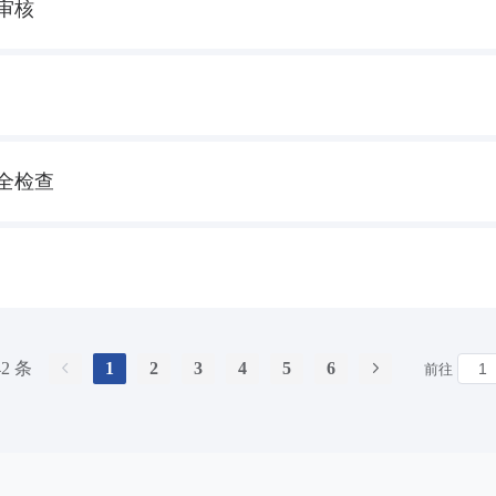
审核
全检查
42 条
1
2
3
4
5
6
前往