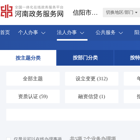
信阳市淮滨县
切换地区/部门
首页
个人办事
法人办事
公共服务
阳
按部门分类
按特
按主题分类
全部主题
设立变更
(312)
资质认证
(59)
融资信贷
(1)
人力资源
(19)
海关口岸
(1)
环保绿化
(37)
应对气候变化
(1)
共5项 7个业务办理项
仅显示可以在线办理事项