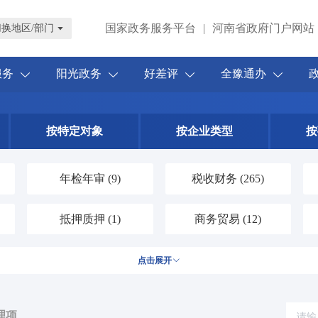
国家政务服务平台
|
河南省政府门户网站
切换地区/部门
服务
阳光政务
好差评
全豫通办
按特定对象
按企业类型
按
年检年审
(9)
税收财务
(265)
抵押质押
(1)
商务贸易
(12)
涉外服务
(2)
农林牧渔
(84)
点击展开
水务气象
(30)
科技创新
(25)
理项