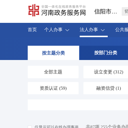
信阳市淮滨县
首页
个人办事
法人办事
公共
按部门分类
按主题分类
全部主题
设立变更
(312)
资质认证
(59)
融资信贷
(1)
人力资源
(19)
海关口岸
(1)
环保绿化
(37)
应对气候变化
(1)
共87项 255个业务办
仅显示可以在线办理事项