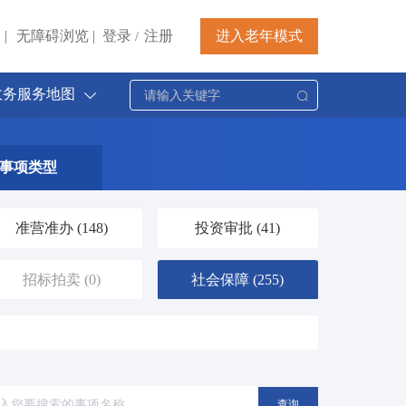
|
无障碍浏览
|
登录
注册
进入老年模式
/
政务服务地图
事项类型
准营准办
(148)
投资审批
(41)
招标拍卖
(0)
社会保障
(255)
档案文物
(30)
交通运输
(171)
医疗卫生
(83)
文体教育
(140)
查询