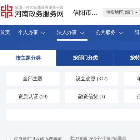
信阳市淮滨县
切换地区/部门
首页
个人办事
法人办事
公共服务
阳
按部门分类
按特
按主题分类
全部主题
设立变更
(312)
资质认证
(59)
融资信贷
(1)
人力资源
(19)
海关口岸
(1)
环保绿化
(37)
应对气候变化
(1)
共258项 265个业务办理项
仅显示可以在线办理事项