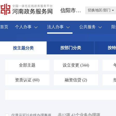
信阳市新县
切换地区/部门
首页
个人办事
法人办事
公共服务
阳
按部门分类
按特
按主题分类
全部主题
设立变更
(344)
资质认证
(60)
融资信贷
(2)
人力资源
(19)
海关口岸
(1)
环保绿化
(41)
应对气候变化
(1)
共12项 42个业务办理项
仅显示可以在线办理事项