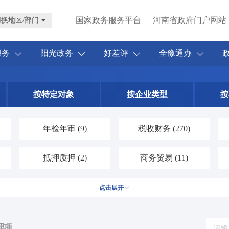
国家政务服务平台
|
河南省政府门户网站
切换地区/部门
服务
阳光政务
好差评
全豫通办
按特定对象
按企业类型
按
年检年审
(9)
税收财务
(270)
抵押质押
(2)
商务贸易
(11)
涉外服务
(2)
农林牧渔
(76)
点击展开
水务气象
(30)
科技创新
(24)
理项