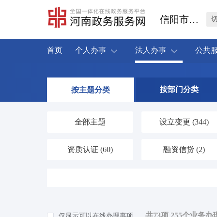
信阳市新县
首页
个人办事
法人办事
公共
按部门分类
按主题分类
全部主题
设立变更
(344)
资质认证
(60)
融资信贷
(2)
人力资源
(19)
海关口岸
(1)
环保绿化
(41)
应对气候变化
(1)
共73项 255个业务办
仅显示可以在线办理事项