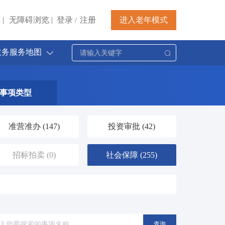
|
无障碍浏览
|
登录
注册
进入老年模式
/
政务服务地图
事项类型
准营准办
(147)
投资审批
(42)
招标拍卖
(0)
社会保障
(255)
档案文物
(30)
交通运输
(171)
医疗卫生
(84)
文体教育
(141)
查询