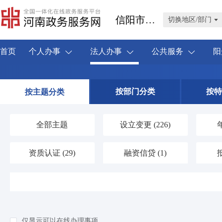
信阳市浉河区
切换地区/部门
首页
个人办事
法人办事
公共服务
阳
按部门分类
按特
按主题分类
全部主题
设立变更
(226)
资质认证
(29)
融资信贷
(1)
人力资源
(20)
海关口岸
(1)
环保绿化
(35)
应对气候变化
(0)
仅显示可以在线办理事项