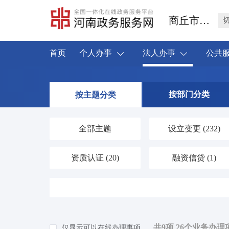
商丘市睢阳区
首页
个人办事
法人办事
公共
按部门分类
按主题分类
全部主题
设立变更
(232)
资质认证
(20)
融资信贷
(1)
人力资源
(19)
海关口岸
(1)
环保绿化
(26)
应对气候变化
(0)
共9项 26个业务办理
仅显示可以在线办理事项