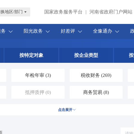
国家政务服务平台
|
河南省政府门户网站
切换地区/部门
服务
阳光政务
好差评
全豫通办
按特定对象
按企业类型
按
年检年审
(3)
税收财务
(269)
抵押质押
(0)
商务贸易
(8)
涉外服务
(2)
农林牧渔
(52)
点击展开
水务气象
(27)
科技创新
(24)
项