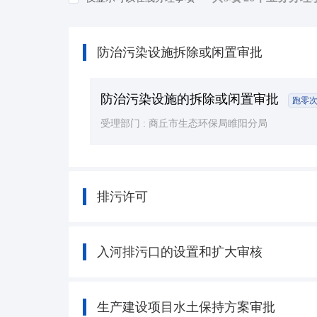
知识产权
(3)
民族宗教
(8)
防治污染设施拆除或闲置审批
司法公证
(15)
公用事业
(9)
防治污染设施的拆除或闲置审批
跑零
受理部门 :
商丘市生态环保局睢阳分局
排污许可
入河排污口的设置和扩大审核
生产建设项目水土保持方案审批