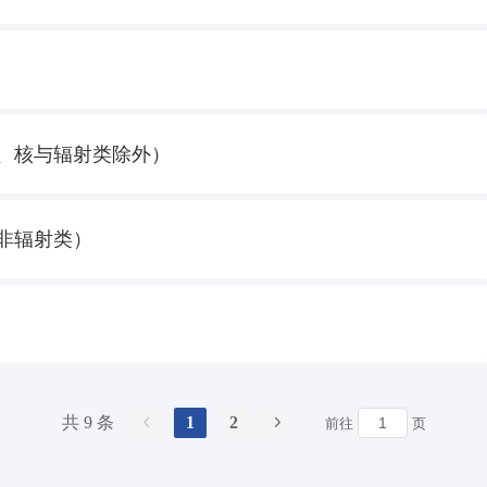
、核与辐射类除外）
非辐射类）
共 9 条
1
2
前往
页