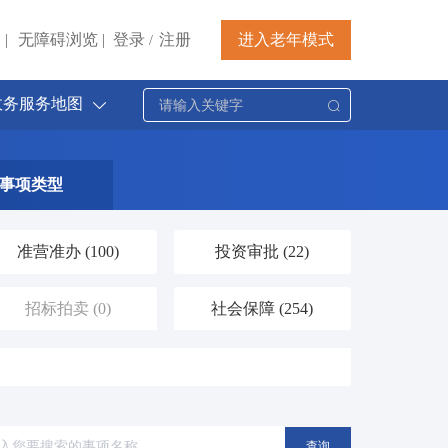
|
无障碍浏览
|
登录
注册
进入老年模式
/
政务服务地图
事项类型
准营准办
(100)
投资审批
(22)
招标拍卖
(0)
社会保障
(254)
档案文物
(28)
交通运输
(104)
医疗卫生
(81)
文体教育
(126)
查询