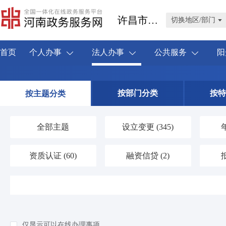
许昌市禹州市
切换地区/部门
首页
个人办事
法人办事
公共服务
阳
按部门分类
按特
按主题分类
全部主题
设立变更
(345)
资质认证
(60)
融资信贷
(2)
人力资源
(19)
海关口岸
(1)
环保绿化
(43)
应对气候变化
(1)
仅显示可以在线办理事项