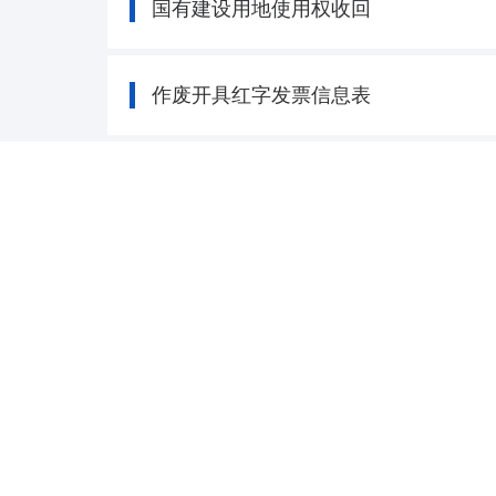
国有建设用地使用权收回
作废开具红字发票信息表
船舶设计图纸审核
代开增值税普通发票
共 192 条
主办单位
河南省数据局