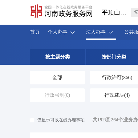
平顶山市叶县
首页
个人办事
法人办事
公共
按主题分类
按部门分类
全部
行政许可
(866)
行政强制
(0)
行政裁决
(4)
共192项 264个业务
仅显示可以在线办理事项