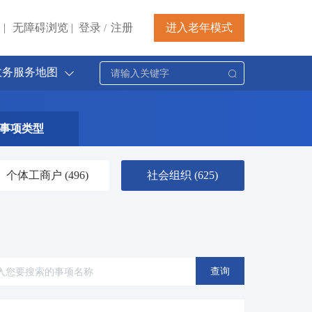
|
无障碍浏览
|
登录
注册
进入老年模式
/
政务服务地图
事项类型
个体工商户
(496)
社会组织
(625)
查询