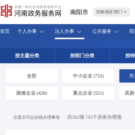
南阳市
切换地区/部门
首页
个人办事
法人办事
公共服务
阳
按主题分类
按部门分类
按特
全部
中小企业
(732)
民
困难企业
(428)
重点企业
(521)
高新
共262项 742个业务办理项
仅显示可以在线办理事项