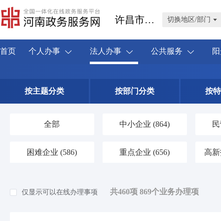
许昌市禹州市
切换地区/部门
首页
个人办事
法人办事
公共服务
阳
按主题分类
按部门分类
按特
全部
中小企业
(864)
民
困难企业
(586)
重点企业
(656)
高新
共460项 869个业务办理项
仅显示可以在线办理事项