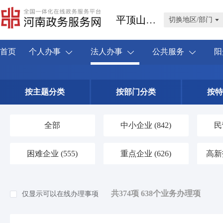
平顶山市叶县
切换地区/部门
首页
个人办事
法人办事
公共服务
阳
按主题分类
按部门分类
按特
全部
中小企业
(842)
民
困难企业
(555)
重点企业
(626)
高新
共374项 638个业务办理项
仅显示可以在线办理事项