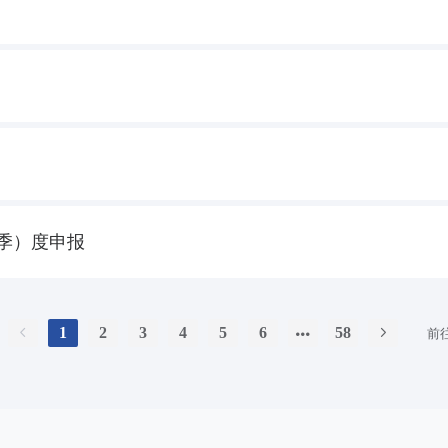
季）度申报
1
2
3
4
5
6
58
前