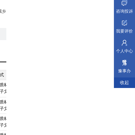
城乡
咨询投诉
房
我要评价
工
个人中心
豫事办
式
纸质材料规格
填报须知
受理标准
材料依据
收起
质材料、
A4
查看须知
查看受理标准
查看依据
子文件
质材料、
A4
查看须知
查看受理标准
查看依据
子文件
质材料、
无
查看须知
查看受理标准
查看依据
子文件