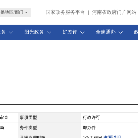
国家政务服务平台
|
河南省政府门户网站
切换地区/部门
服务
阳光政务
好差评
全豫通办
审查
事项类型
行政许可
局
办件类型
即办件
承诺办理时限
1个工作日
查看说明