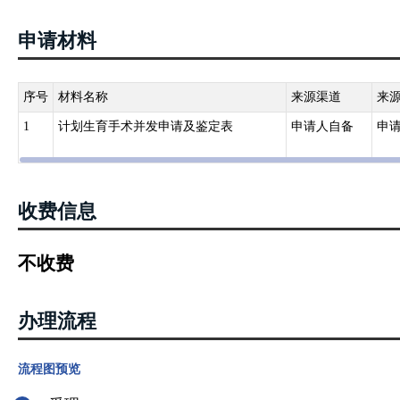
手术严重的并发症和计划生育药具严重的或者新出现的不良反应，应
国务院计划生育行政部门、卫生行政部门报告。
申请材料
【规范性文件】《关于印发<计划生育手术并发症鉴定管理办法（试行）
第十六条并发症鉴定实行县、设区的市、省逐级鉴定制度。省级鉴定
织并发症鉴定专家组实施鉴定。具备条件的地方，可以交由医学会组
序号
材料名称
来源渠道
来
1
计划生育手术并发申请及鉴定表
申请人自备
申
收费信息
不收费
办理流程
流程图预览