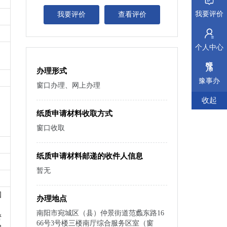
我要评价
我要评价
查看评价
个人中心
办理形式
豫事办
窗口办理、网上办理
收起
纸质申请材料收取方式
窗口收取
纸质申请材料邮递的收件人信息
暂无
国
办理地点
、
南阳市宛城区（县）仲景街道范蠡东路16
管
66号3号楼三楼南厅综合服务区室（窗