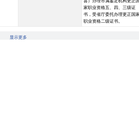
县）办理市属鉴定机构更正
家职业资格五、四、三级证
书，受省厅委托办理更正国
职业资格二级证书。
显示更多
：持证人可携带本人身份证件、证书原件，到核发证书的职业技能鉴定机
版及核发管理工作有关问题>的通知》（人社厅发〔2009〕137号）第七