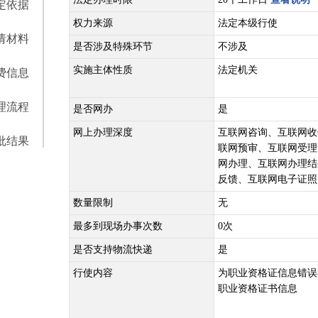
定依据
权力来源
法定本级行使
请材料
是否涉及特殊环节
不涉及
实施主体性质
法定机关
费信息
理流程
是否网办
是
网上办理深度
互联网咨询、互联网收
批结果
联网预审、互联网受理
网办理、互联网办理结
反馈、互联网电子证照
数量限制
无
最多到现场办事次数
0次
是否支持物流快递
是
行使内容
为职业资格证信息错误
职业资格证书信息