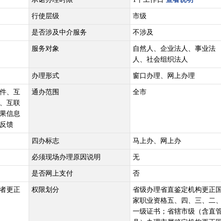
行使层级
市级
是否涉及中介服务
不涉及
服务对象
自然人、企业法人、事业法
人、社会组织法人
办理形式
窗口办理、网上办理
件、互
通办范围
全市
、互联
果信息
反馈
四办标志
马上办、网上办
必须现场办理原因说明
无
是否网上支付
否
者更正
权限划分
省级办理省直鉴定机构更正
家职业资格五、四、三、二
一级证书；省辖市级（含直