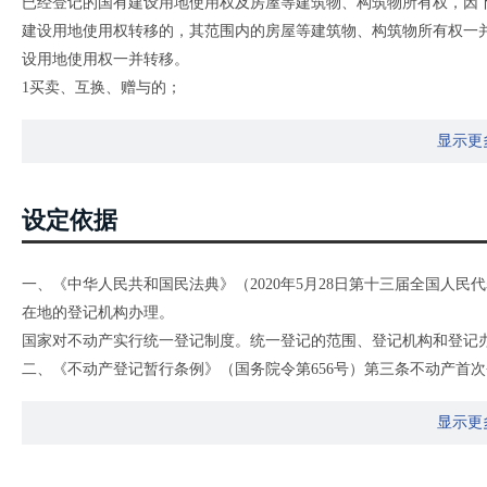
已经登记的国有建设用地使用权及房屋等建筑物、构筑物所有权，因
建设用地使用权转移的，其范围内的房屋等建筑物、构筑物所有权一
设用地使用权一并转移。
1买卖、互换、赠与的；
2继承或受遗赠的；
显示更
3作价出资（入股）的；
4法人或其他组织合并、分立等导致权属发生转移的；
5共有人增加或者减少以及共有份额变化的；
设定依据
6分割、合并导致权属发生转移的；
7因人民法院、仲裁委员会的生效法律文书等导致国有建设用地使用
一、《中华人民共和国民法典》（2020年5月28日第十三届全国人
8法律、行政法规规定的其他情形。
在地的登记机构办理。
国家对不动产实行统一登记制度。统一登记的范围、登记机构和登记
二、《不动产登记暂行条例》（国务院令第656号）第三条不动产首
预告登记、查封登记等，适用本条例。
显示更
第四条国家实行不动产统一登记制度。
第五条下列不动产权利，依照本条例的规定办理登记：（一）集体土
木所有权;（四）耕地、林地、草地等土地承包经营权;（五）建设用地