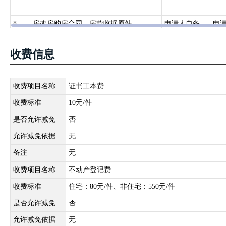
已经登记的国有建设用地使用权及房屋所有权，因下列情形导致权属
移的，其范围内的房屋所有权一并转移；房屋所有权转移，其范围内
8
房改房购房合同、房款收据原件
申请人自备
申
1买卖、互换、赠与的；
2继承或受遗赠的；
9
不动产交易、税收、登记申请书
申请人自备
申
收费信息
3作价出资（入股）的；
4法人或其他组织合并、分立等导致权属发生转移的；
10
有效身份证件
政府部门核发
公
收费项目名称
证书工本费
5共有人增加或者减少以及共有份额变化的；
构
6分割、合并导致权属发生转移的；
收费标准
10元/件
11
不动产权属证书
政府部门核发
自
7因人民法院、仲裁委员会的生效法律文书等导致国有建设用地使用
是否允许减免
否
8法律、行政法规规定的其他情形。
12
商品房买卖合同
申请人自备
申
允许减免依据
无
备注
无
13
土地出让价款、税费缴纳凭证
政府部门核发
财
收费项目名称
不动产登记费
务
收费标准
住宅：80元/件、非住宅：550元/件
14
契税完税凭证
政府部门核发
税
是否允许减免
否
允许减免依据
无