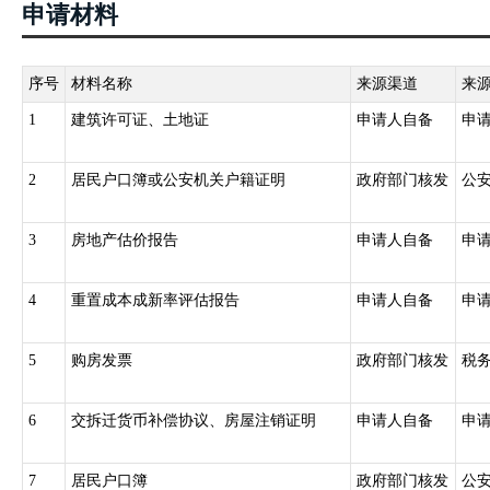
申请材料
（九）抵押权;（十）法律规定需要登记的其他不动产权利。
第六条国务院国土资源主管部门负责指导、监督全国不动产登记工作
产登记机构，负责不动产登记工作，并接受上级人民政府不动产登记
序号
材料名称
来源渠道
来
第七条 不动产登记由不动产所在地的县级人民政府不动产登记机构
1
建筑许可证、土地证
申请人自备
申
统一办理所属各区的不动产登记。
跨县级行政区域的不动产登记,由所跨县级行政区域的不动产登记机构
2
居民户口簿或公安机关户籍证明
政府部门核发
公
构协商办理；协商不成的,由共同的上一级人民政府不动产登记主管部
国务院确定的重点国有林区的森林、林木和林地,国务院批准项目用海
3
房地产估价报告
申请人自备
申
土资源主管部门会同有关部门规定。
三、《不动产登记暂行条例实施细则》（国土资源部令第63号）第二
4
重置成本成新率评估报告
申请人自备
申
登记机构申请转移登记：（一）买卖、互换、赠与不动产的；（二）
并、分立等原因致使不动产权利发生转移的；（四）不动产分割、合
5
购房发票
政府部门核发
税
的；（六）共有人增加或者减少以及共有不动产份额变化的；（七）
移的；（八）因主债权转移引起不动产抵押权转移的；（九）因需役
6
交拆迁货币补偿协议、房屋注销证明
申请人自备
申
定的其他不动产权利转移情形。第三十三条依法取得国有建设用地使
依法利用国有建设用地建造房屋的，可以申请国有建设用地使用权及
四、《不动产登记操作规范（试行）》（国土资规〔2016〕6号）9 国
7
居民户口簿
政府部门核发
公