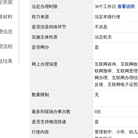
定依据
法定办理时限
30个工作日
查看说明
请材料
权力来源
法定本级行使
是否涉及特殊环节
不涉及
费信息
实施主体性质
法定机关
理流程
是否网办
是
批结果
网上办理深度
互联网咨询、互联网收
联网预审、互联网受理
网办理、互联网办理结
反馈、互联网电子证照
数量限制
无
最多到现场办事次数
0次
是否支持物流快递
是
行使内容
受理初中、小学、幼儿