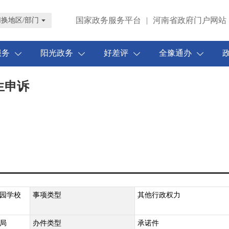
国家政务服务平台
|
河南省政府门户网站
切换地区/部门
服务
阳光政务
好差评
全豫通办
生申诉
园学校
事项类型
其他行政权力
局
办件类型
承诺件