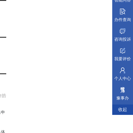
智能问答
办件查询
咨询投诉
我要评价
个人中心
许皓
豫事办
收起
出申
具体