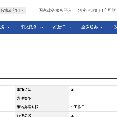
国家政务服务平台
|
河南省政府门户网站
切换地区/部门
服务
阳光政务
好差评
全豫通办
事项类型
无
办件类型
承诺办理时限
个工作日
行使层级
无