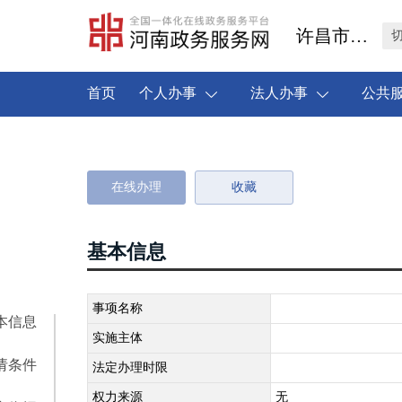
许昌市禹州市
首页
个人办事
法人办事
公共
在线办理
收藏
基本信息
事项名称
本信息
实施主体
请条件
法定办理时限
权力来源
无