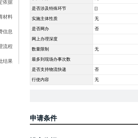
定依据
是否涉及特殊环节
[]
请材料
实施主体性质
无
是否网办
否
费信息
网上办理深度
理流程
数量限制
无
最多到现场办事次数
批结果
是否支持物流快递
否
行使内容
无
申请条件