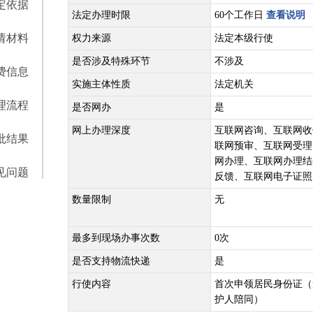
定依据
法定办理时限
60个工作日
查看说明
请材料
权力来源
法定本级行使
是否涉及特殊环节
不涉及
费信息
实施主体性质
法定机关
理流程
是否网办
是
网上办理深度
互联网咨询、互联网收
批结果
联网预审、互联网受理
网办理、互联网办理结
见问题
反馈、互联网电子证照
数量限制
无
最多到现场办事次数
0次
是否支持物流快递
是
行使内容
首次申领居民身份证（
护人陪同）