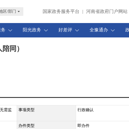
国家政务服务平台
|
河南省政府门户网站
地区/部门
服务
阳光政务
好差评
全豫通办
人陪同）
无需监
事项类型
行政确认
办件类型
即办件