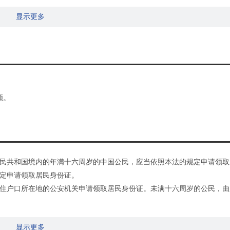
显示更多
领。
民共和国境内的年满十六周岁的中国公民，应当依照本法的规定申请领取
定申请领取居民身份证。
住户口所在地的公安机关申请领取居民身份证。未满十六周岁的公民，由
有效期满、公民姓名变更或者证件严重损坏不能辨认的，公民应当换领新
显示更多
更正，换发新证；领取新证时，必须交回原证。居民身份证丢失的，应当