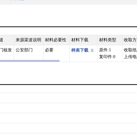
可以申请换领、换发或者补领新证。公民办理常住户口迁移手续时，公安
地住址变动的情况，并告知本人。
机关应当按照规定及时予以办理。公安机关应当自公民提交《居民身份证
地区，办理时间可以适当延长，但延长的时间不得超过三十日。公民在申
的，可以申请领取临时居民身份证，公安机关应当按照规定及时予以办理
道
来源渠道说明
材料必要性
材料下载
材料类型
收取方
门核发
公安部门
必要
原件:1
收取纸
样表下载
住在中华人民共和国境内的中国公民，在申请领取换领、补领居民身份证
复印件:0
上传电
证。
意见》（公通字〔2015〕34号）