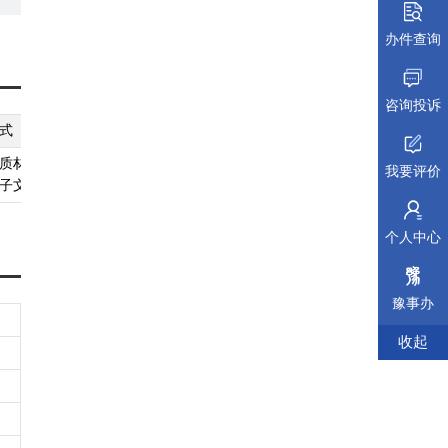
机
办件查询
申
请
咨询投诉
。
式
纸质材料规格
填报须知
受理标准
材料依据
质材料、
无
查看须知
查看受理标准
查看依据
我要评价
期
子文件
个人中心
豫事办
收起