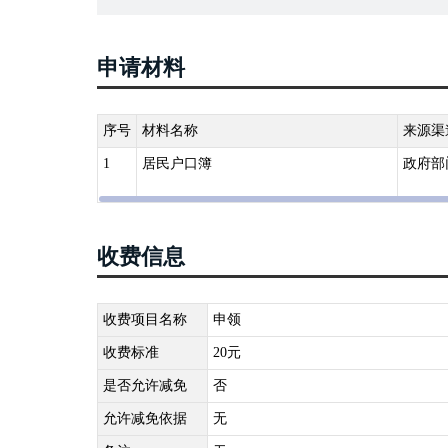
请补领。未满十六周岁公民的居民身份证有前款情形的，
关应当在居民身份证的机读项目中记载公民常住户口所在
申请材料
第十二条：公民申请领取、换领、补领居民身份证，公安
领登记表》之日起六十日内发放居民身份证；交通不便的
领取、换领、补领居民身份证期间，急需使用居民身份证
序号
材料名称
来源渠
具体办法由国务院公安部门规定。
1
居民户口簿
政府部
《中华人民共和国临时居民身份证管理办法》第二条：居
间，急需使用居民身份证的，可以申请领取临时居民身份
《关于建立居民身份证异地受理挂失申报和丢失招领制度的
收费信息
收费项目名称
申领
收费标准
20元
是否允许减免
否
允许减免依据
无