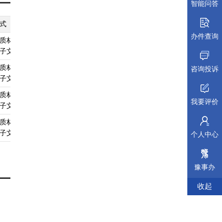
智能问答
式
纸质材料规格
填报须知
受理标准
材料依据
办件查询
质材料、
无
查看须知
查看受理标准
查看依据
子文件
质材料、
无
查看须知
查看受理标准
查看依据
咨询投诉
子文件
质材料、
无
查看须知
查看受理标准
查看依据
我要评价
子文件
质材料、
无
查看须知
查看受理标准
查看依据
子文件
个人中心
豫事办
收起