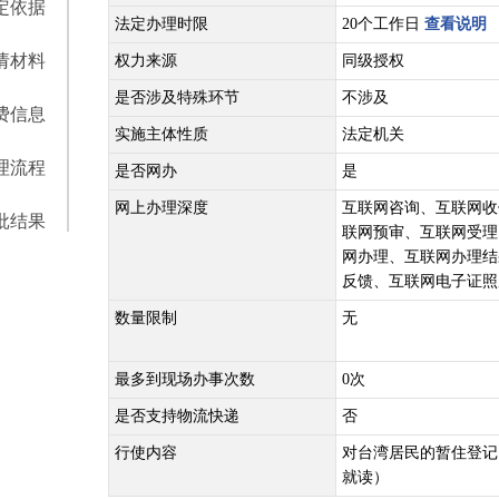
定依据
法定办理时限
20个工作日
查看说明
请材料
权力来源
同级授权
是否涉及特殊环节
不涉及
费信息
实施主体性质
法定机关
理流程
是否网办
是
网上办理深度
互联网咨询、互联网收
批结果
联网预审、互联网受理
网办理、互联网办理结
反馈、互联网电子证照
数量限制
无
最多到现场办事次数
0次
是否支持物流快递
否
行使内容
对台湾居民的暂住登记
就读）