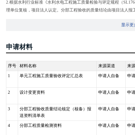
2.根据水利行业标准《水利水电工程施工质量检验与评定规程（SL176—
理单位复核，项目法人认定。分部工程验收的质量结论由项目法人报工程质
合格后，由监理单位复核，项目法人认定。单位工程验收的质量结论
显示更
3.根据河南省地方标准《水利工程质量监督规程（DB41/T 1297—20
送资料清单表、附录L 工程验收质量结论核查表、附录M 水利工程
申请材料
序号
材料名称
来源渠道
来
1
单元工程施工质量验收评定汇总表
申请人自备
申
2
设计变更资料
申请人自备
申
3
分部工程验收质量结论核定（核备）报
申请人自备
申
送资料清单表
4
分部工程质量检测资料
申请人自备
申