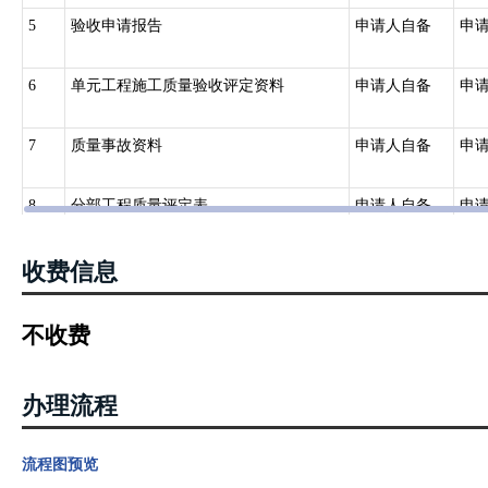
5
验收申请报告
申请人自备
申
6
单元工程施工质量验收评定资料
申请人自备
申
7
质量事故资料
申请人自备
申
8
分部工程质量评定表
申请人自备
申
9
质量缺陷备案资料
申请人自备
申
收费信息
10
原材料、中间产品、混凝土（砂浆）试
申请人自备
申
不收费
件等检验与评定资料
11
分部工程验收鉴定书
申请人自备
申
办理流程
12
监理抽查资料
申请人自备
申
流程图预览