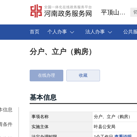
平顶山市叶县
首页
个人办事
法人办事
公共
分户、立户（购房）
在线办理
收藏
基本信息
本信息
事项名称
分户、立户（购房）
请条件
实施主体
叶县公安局
法定办理时限
1个工作日
查看说明