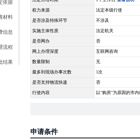
定依据
权力来源
法定本级行使
请材料
是否涉及特殊环节
不涉及
实施主体性质
法定机关
费信息
是否网办
否
理流程
网上办理深度
互联网咨询
批结果
数量限制
无
最多到现场办事次数
1次
是否支持物流快递
否
行使内容
以“购房”为原因的市
申请条件