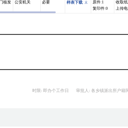
门核发
公安机关
必要
原件:1
收取纸
样表下载
复印件:0
上传电
时限: 即办个工作日
审批人: 各乡镇派出所户籍