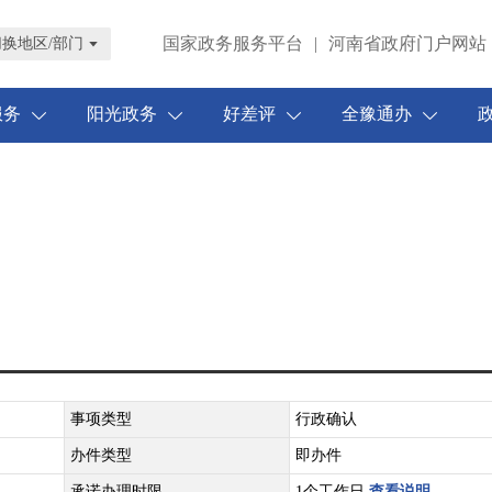
国家政务服务平台
|
河南省政府门户网站
切换地区/部门
服务
阳光政务
好差评
全豫通办
事项类型
行政确认
办件类型
即办件
承诺办理时限
1个工作日
查看说明