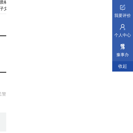
质材料、
无
查看须知
查看受理标准
查看依据
子文件
我要评价
个人中心
豫事办
收起
民警