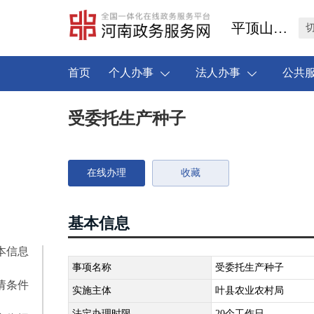
平顶山市叶县
首页
个人办事
法人办事
公共
受委托生产种子
在线办理
收藏
基本信息
本信息
事项名称
受委托生产种子
请条件
实施主体
叶县农业农村局
法定办理时限
20个工作日