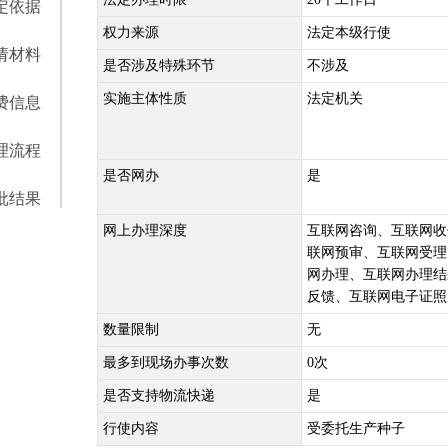
定依据
权力来源
法定本级行使
请材料
是否涉及特殊环节
不涉及
实施主体性质
法定机关
费信息
理流程
是否网办
是
批结果
网上办理深度
互联网咨询、互联网收
联网预审、互联网受理
网办理、互联网办理结
反馈、互联网电子证照
数量限制
无
最多到现场办事次数
0次
是否支持物流快递
是
行使内容
受委托生产种子