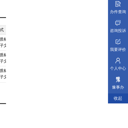
办件查询
式
纸质材料规格
填报须知
受理标准
材料依据
咨询投诉
质材料、
无
查看须知
查看受理标准
查看依据
子文件
我要评价
质材料、
无
查看须知
查看受理标准
查看依据
子文件
个人中心
质材料、
无
查看须知
查看受理标准
查看依据
子文件
豫事办
收起