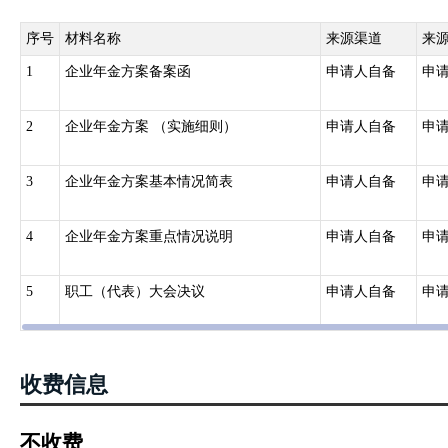
企业年金方案报送省人力资源社会保障行政部门；跨省企业的企业年
跨地区企业的企业年金方案报送其总部所在地设区的市级以上人力资
序号
材料名称
来源渠道
来
市）人力资源社会保障行政部门。
1
企业年金方案备案函
申请人自备
申
2
企业年金方案 （实施细则）
申请人自备
申
3
企业年金方案基本情况简表
申请人自备
申
4
企业年金方案重点情况说明
申请人自备
申
5
职工（代表）大会决议
申请人自备
申
收费信息
不收费