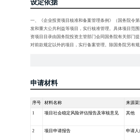
设定依据
一、《企业投资项目核准和备案管理条例》（国务院令第
发和重大公共利益等项目，实行核准管理。具体项目范围
资项目目录由国务院投资主管部门会同国务院有关部门提
对前款规定以外的项目，实行备案管理。除国务院另有规
治区、直辖市和计划单列市人民政府规定。
二、《政府核准的投资项目目录（河南省2017年本）》（
管理的项目外,事业单位、人民团体投资(含与社会资本合
民办非企业单位等投资建设的项目实行备案管理。
申请材料
序号
材料名称
来源渠
1
项目社会稳定风险评估报告及审核意见
其他
2
项目申请报告
申请人