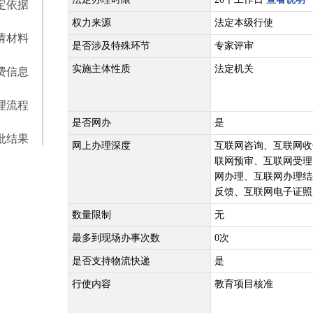
定依据
权力来源
法定本级行使
请材料
是否涉及特殊环节
专家评审
实施主体性质
法定机关
费信息
理流程
是否网办
是
批结果
网上办理深度
互联网咨询、互联网收
联网预审、互联网受理
网办理、互联网办理结
反馈、互联网电子证照
数量限制
无
最多到现场办事次数
0次
是否支持物流快递
是
行使内容
教育项目核准