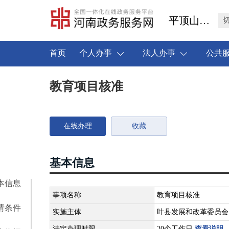
平顶山市叶县
首页
个人办事
法人办事
公共
教育项目核准
在线办理
收藏
基本信息
本信息
事项名称
教育项目核准
请条件
实施主体
叶县发展和改革委员会
法定办理时限
20个工作日
查看说明