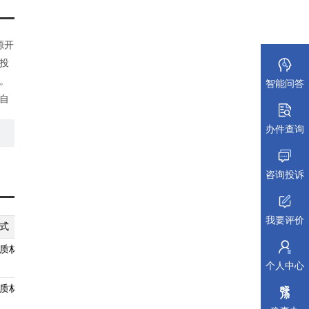
源开
投
。
智能问答
自
办件查询
备案
体、
咨询投诉
我要评价
式
纸质材料规格
填报须知
受理标准
材料依据
质材料
A4
查看须知
查看受理标准
查看依据
个人中心
质材料
A4
查看须知
查看受理标准
查看依据