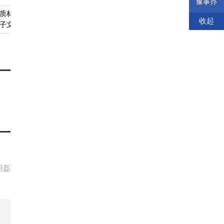
豫事办
质材料、
无
查看须知
查看受理标准
查看依据
收起
子文件
明磊