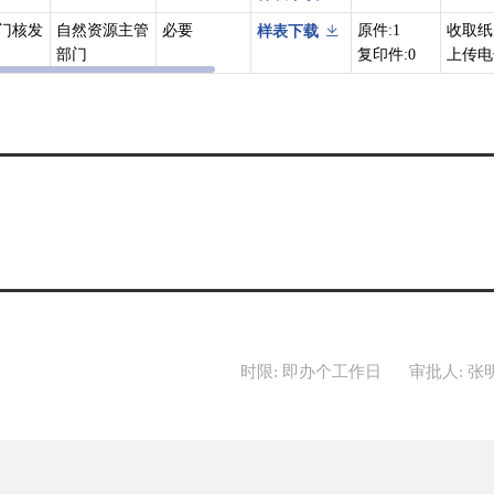
门核发
自然资源主管
必要
原件:1
收取纸
样表下载
部门
复印件:0
上传电
时限: 即办个工作日
审批人: 张