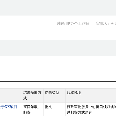
时限: 即办个工作日
审批人: 张
结果获取方
结果类型
领取说明
式
关于XX项目
窗口领取、
批文
行政审批服务中心窗口领取或
邮寄
过邮寄方式送达