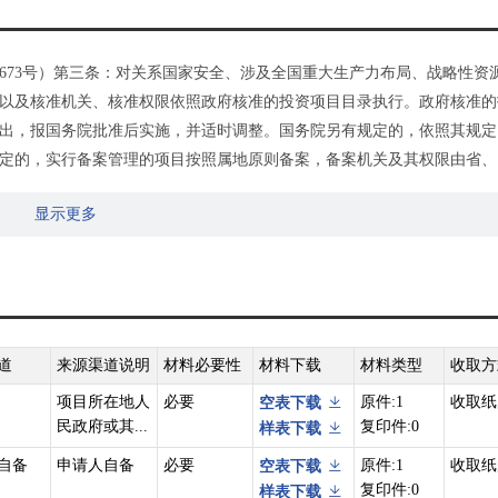
673号）第三条：对关系国家安全、涉及全国重大生产力布局、战略性资
以及核准机关、核准权限依照政府核准的投资项目目录执行。政府核准的
出，报国务院批准后实施，并适时调整。国务院另有规定的，依照其规定
定的，实行备案管理的项目按照属地原则备案，备案机关及其权限由省、
显示更多
豫政办〔2017〕56号）第十条：其他社会事业项目:除国务院已明确改为
资)建设的项目应按隶属关系报同级政府投资主管部门核准;企业、社会团
道
来源渠道说明
材料必要性
材料下载
材料类型
收取方
项目所在地人
必要
原件:1
收取纸
空表下载
民政府或其...
复印件:0
样表下载
自备
申请人自备
必要
原件:1
收取纸
空表下载
复印件:0
样表下载